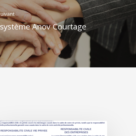
Suivant
osystème Anov Courtage