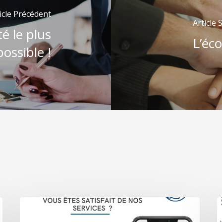
icle Précédent
Article 
té le plus
L’éc
ossible !