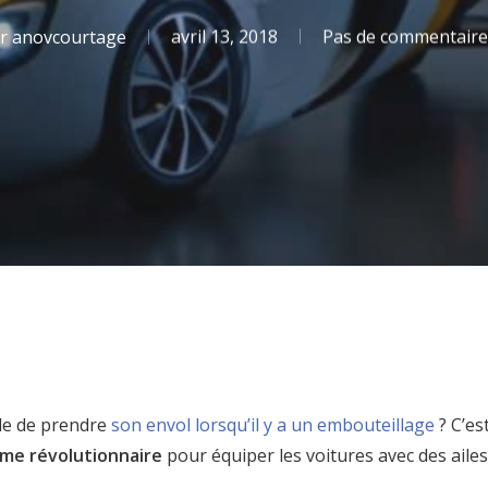
r
anovcourtage
avril 13, 2018
Pas de commentaire
ble de prendre
son envol lorsqu’il y a un embouteillage
? C’es
me révolutionnaire
pour équiper les voitures avec des ailes