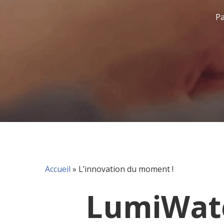
P
Accueil
»
L’innovation du moment !
LumiWatc