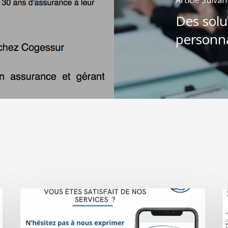
Des solu
personna