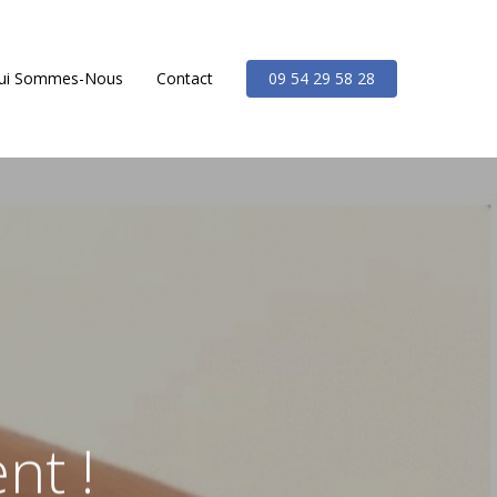
ui Sommes-Nous
Contact
09 54 29 58 28
nt !