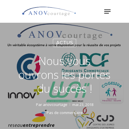
Skip
Menu
to
main
content
ACTUS
Nous vous
ouvrons les portes
du succès !
Par
anovcourtage
mai 23, 2018
Pas de commentaire