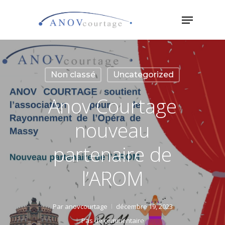
Skip
Menu
to
main
content
Non classé
Uncategorized
Anov Courtage
nouveau
partenaire de
l’AROM
Par
anovcourtage
décembre 19, 2023
Pas de commentaire