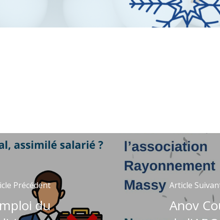
icle Précédent
Article Suivan
emploi du
Anov Co