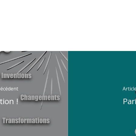
Précédent
Articl
tion !
Par